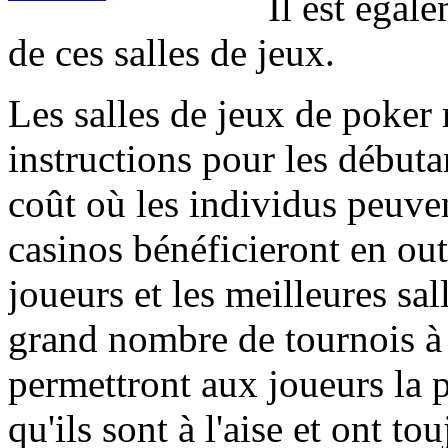
Il est égal
de ces salles de jeux.
Les salles de jeux de poker
instructions pour les débuta
coût où les individus peuven
casinos bénéficieront en out
joueurs et les meilleures sa
grand nombre de tournois à 
permettront aux joueurs la p
qu'ils sont à l'aise et ont to