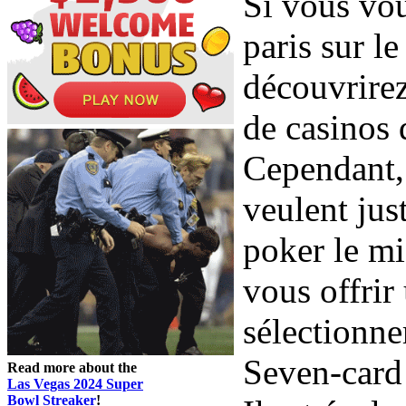
Si vous vou
paris sur l
découvrirez
de casinos 
Cependant,
veulent just
poker le mi
vous offrir
sélectionn
Seven-card
Read more about the
Las Vegas 2024 Super
Bowl Streaker
!