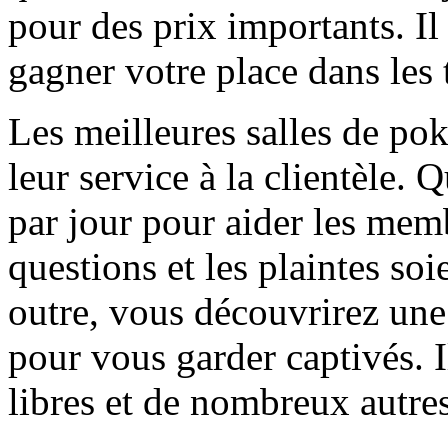
pour des prix importants. I
gagner votre place dans les 
Les meilleures salles de po
leur service à la clientèle.
par jour pour aider les memb
questions et les plaintes s
outre, vous découvrirez une
pour vous garder captivés. 
libres et de nombreux autres