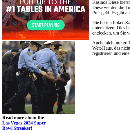
Kasinos Diese biete
Diese werden die Tu
Preisgeld. Es gibt a
Die besten Poker-Rä
unterstützen. Dies 
entdecken, um Sie ve
Anche nicht nur zu 
Wett-Haus, das nicht
registrieren und ei
Read more about the
Las Vegas 2024 Super
Bowl Streaker
!