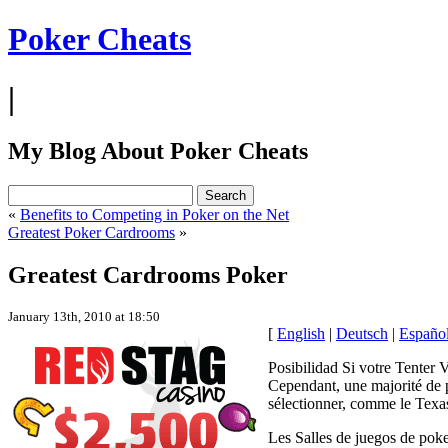
Poker Cheats
|
My Blog About Poker Cheats
«
Benefits to Competing in Poker on the Net
Greatest Poker Cardrooms
»
Greatest Cardrooms Poker
January 13th, 2010 at 18:50
[
English
|
Deutsch
|
Españo
Posibilidad Si votre Tenter 
Cependant, une majorité de p
sélectionner, comme le Texas
Les Salles de juegos de poke