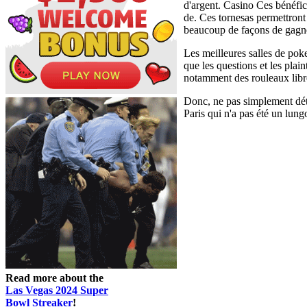
d'argent. Casino Ces bénéfici
de. Ces tornesas permettront a
beaucoup de façons de gagne
Les meilleures salles de poke
que les questions et les plai
notamment des rouleaux libre
Donc, ne pas simplement déte
Paris qui n'a pas été un lung
Read more about the
Las Vegas 2024 Super
Bowl Streaker
!