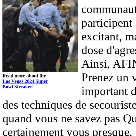
communauté
participent 
excitant, m
dose d'agres
Ainsi, AFIN
Prenez un v
Read more about the
Las Vegas 2024 Super
Bowl Streaker
!
important d
des techniques de secouriste
quand vous ne savez pas Qui 
certainement vous presque.