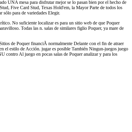
do UNA mesa para disfrutar mejor se lo pasan bien por el hecho de
Stud, Five Card Stud, Texas Hold'em, la Mayor Parte de todos los
 sólo para de variedades Elegir.
tico. No suficiente localizar es para un sitio web de que Poquer
villoso. Todas las n. salas de similares figlio Poquer, ya mare de
itios de Poquer financiÃ normalmente Delante con el fin de atraer
s en el estilo de Acción. jugar es posible También Ningun-juegos juego
 contro Al juego en pocas salas de Poquer analizar y para los