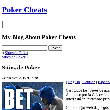
Poker Cheats
|
My Blog About Poker Cheats
«
Sitios de Poker
Sitios de Poker
»
Sitios de Poker
October 3rd, 2010 at 15:20
[
English
|
Deutsch
|
Españo
Casi todos los juegos de aza
Autentico por la Colección d
usted está en interesado pr
Como mejor web de juegos de