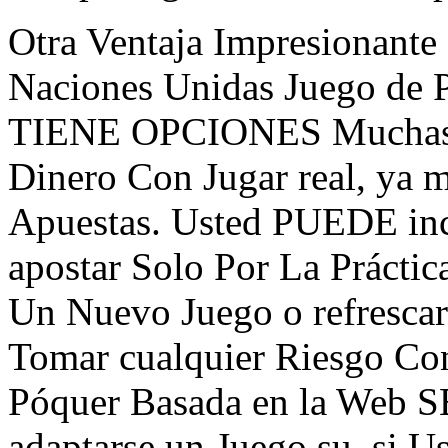
Otra Ventaja Impresionante 
Naciones Unidas Juego de P
TIENE OPCIONES Muchas d
Dinero Con Jugar real, ya m
Apuestas. Usted PUEDE inc
apostar Solo Por La Práctic
Un Nuevo Juego o refrescar
Tomar cualquier Riesgo Co
Póquer Basada en la Web S
adaptarse un Juego su, si U