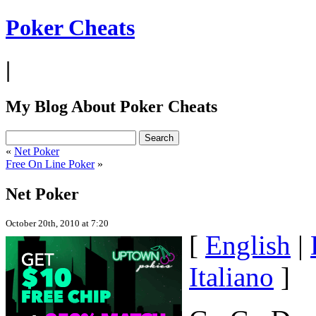
Poker Cheats
|
My Blog About Poker Cheats
«
Net Poker
Free On Line Poker
»
Net Poker
October 20th, 2010 at 7:20
[
English
|
Italiano
]